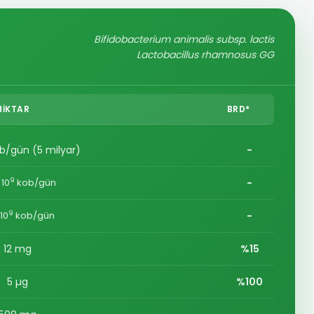
Bifidobacterium animalis subsp. lactis
Lactobacillus rhamnosus GG
MIKTAR
BRD*
-
b/gün (5 milyar)
9
-
 10
kob/gün
9
-
 10
kob/gün
12 mg
%15
5 µg
%100