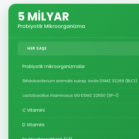
5 MİLYAR
Probiyotik Mikroorganizma
HER SAŞE
Probiyotik mikroorganizmalar
Bifidobacterium animalis subsp. lactis DSMZ 32269 (BLC1)
Lactobacillus rhamnosus GG DSMZ 32550 (SP-1)
C Vitamini
D Vitamini