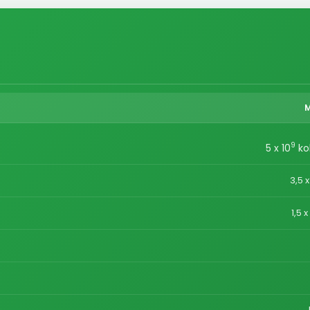
9
5 x 10
ko
3,5 x
1,5 x