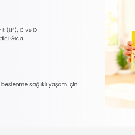
t (Lif), C ve D
dici Gıda
tli beslenme sağlıklı yaşam için